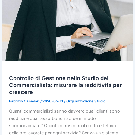
Controllo di Gestione nello Studio del
Commercialista: misurare la redditività per
crescere
Fabrizio Canevari
/
2026-05-11
/
Organizzazione Studio
Quanti commercialisti sanno davvero quali clienti sono
redditizi e quali assorbono risorse in modo
sproporzionato? Quanti conoscono il costo effettivo
delle ore lavorate per ogni servizio? Senza un sistema