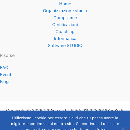
Home
Organizzazione studio
Compliance
Certificazioni
Coaching
Informatica
Software STUDIO
Risorse
FAQ
Eventi
Blog
Copyright © 2026 C2Web s.r.l. | P.IVA
01922800188 - Sede
Legale Via Antonio Bordoni 12, 27100 Pavia
Utilizziamo i cookie per essere sicuri che tu possa avere la
migliore esperienza sul nostro sito. Se continui ad utilizzare
Privacy Policy
questo sito noi assumiamo che tu ne sia felice.